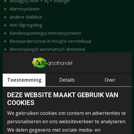
Airbag(s) voor + zij + overige
Alarmsysteem
andere dakkleur
Anti Slipregeling
Bandenspanningscontrolesysteem
Bestuurdersstoel in hoogte verstelbaar
Binnenspiegel automatisch dimmend
Boordcomputer
Bots waarschuwing systeem
Buitensp elektrisch verwarmbaar
Toestemming
Details
Over
Climate control
Climate control (analoog)
DEZE WEBSITE MAAKT GEBRUIK VAN
Cruise control
COOKIES
Cruise control (adaptief)
We gebruiken cookies om content en advertenties te
DAB+
personaliseren en ons websiteverkeer te analyseren.
ECC
We delen gegevens met sociale media- en
El. bedienbare ramen achter