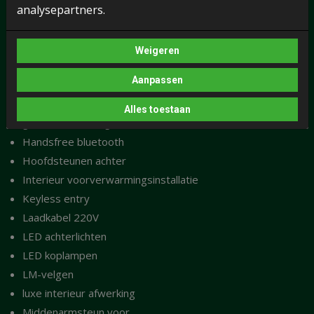
El. bedienbare ramen voor
analysepartners.
El. inklapbare buitenspiegels
El. Ramen
Weigeren
El. verstelbare buitenspiegels
Aanpassen
ESP
geluidsimulator
Alles toestaan
geluidsisolerend glas
Handsfree bluetooth
Hoofdsteunen achter
Interieur voorverwarmingsinstallatie
Keyless entry
Laadkabel 220V
LED achterlichten
LED koplampen
LM-velgen
luxe interieur afwerking
Middenarmsteun voor