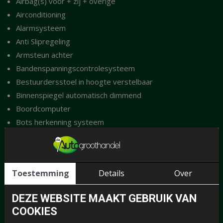
Airbag(s) voor + zij + overige
Airconditioning
Alarmsysteem
Anti Slipregeling
Armsteun achter
Bandenspanningscontrolesysteem
Bestuurdersstoel in hoogte verstelbaar
Binnenspiegel automatisch dimmend
Boordcomputer
Bots herkenning systeem
Bots waarschuwing systeem
Buitensp elektrisch verwarmbaar
Buitenspiegels in carrosseriekleur
Toestemming
Details
Over
Buitenspiegels met instapverlichting
Chroom delen exterieur
DEZE WEBSITE MAAKT GEBRUIK VAN
Comfort stoelen
COOKIES
Cruise control