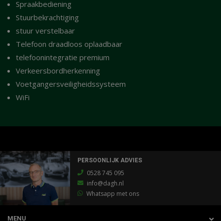
Spraakbediening
Stuurbekrachtiging
stuur verstelbaar
Telefoon draadloos oplaadbaar
telefoonintegratie premium
Verkeersbordherkenning
Voetgangersveiligheidssysteem
WiFi
PERSOONLIJK ADVIES
0528 745 095
info@dagh.nl
Whatsapp met ons
MENU