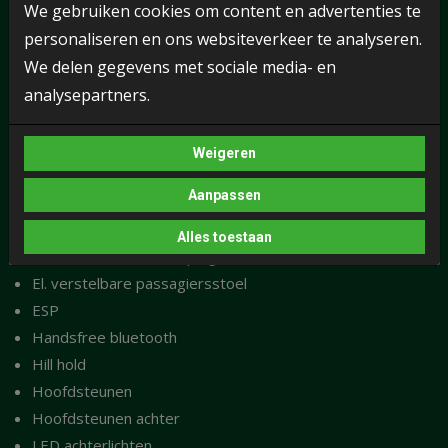
We gebruiken cookies om content en advertenties te
Cruise control (adaptief)
personaliseren en ons websiteverkeer te analyseren.
DAB+
We delen gegevens met sociale media- en
Dakrail (zilver)
Dakrail (zwart)
analysepartners.
El. bedienbare ramen achter
El. bedienbare ramen voor
Weigeren
El. inklapbare buitenspiegels
Aanpassen
El. Ramen
El. te openen kofferbak
Alles toestaan
El. verstelbare buitenspiegels
El. verstelbare passagiersstoel
ESP
Handsfree bluetooth
Hill hold
Hoofdsteunen
Hoofdsteunen achter
LED achterlichten