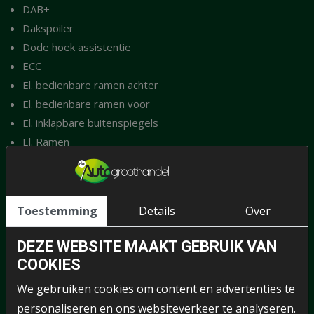
DAB+
Dakspoiler
Dode hoek assistentie
ECC
El. bedienbare ramen achter
El. bedienbare ramen voor
El. inklapbare buitenspiegels
El. Ramen
El. verstelbare buitenspiegels
El. verstelbare passagiersstoel
El. verwarmbare bestuurdersstoel
Toestemming
Details
Over
El. verwarmbare passagiersstoel
Elektronische remkrachtverdeling
DEZE WEBSITE MAAKT GEBRUIK VAN
ESP
COOKIES
Grootlichtassistent
We gebruiken cookies om content en advertenties te
Handsfree bluetooth
personaliseren en ons websiteverkeer te analyseren.
Head-up Display