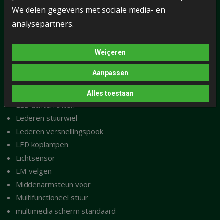
We delen gegevens met sociale media- en
hemelbekleding donker
analysepartners.
Hill hold
Hoofdsteunen achter
Keyless entry
Weigeren
Keyless entry/start/stop
Aanpassen
Knie airbag
Koplampsproeiers
Alles toestaan
LED achterlichten
Lederen stuurwiel
Lederen versnellingspook
LED koplampen
Lichtsensor
LM-velgen
Middenarmsteun voor
Multifunctioneel stuur
multimedia scherm standaard