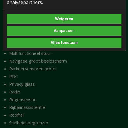
analysepartners.
Lederen versnellingspook
LED koplampen
Weigeren
Lichtsensor
LM-velgen
Aanpassen
Middenarmsteun voor
Alles toestaan
Mistlampen
Multifunctioneel stuur
Navigatie groot beeldscherm
Parkeersensoren achter
PDC
Privacy glass
Radio
Regensensor
Rijbaanassistentie
Roofrail
Snelheidsbegrenzer