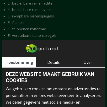
El. bedienbare ramen achter
El. bedienbare ramen voor
El. inklapbare buitenspiegels
El. Ramen
El. te openen kofferbak
El. verstelbare buitenspiegels
El. verstelbare passagiersstoel
Elektronische remkrachtverdeling
ESP
Handsfree bluetooth
Toestemming
Details
Over
Hill hold
DEZE WEBSITE MAAKT GEBRUIK VAN
Hoedenplank/rolhoes
COOKIES
Hoofdsteunen achter
Keyless entry
We gebruiken cookies om content en advertenties te
Keyless entry/start/stop
personaliseren en ons websiteverkeer te analyseren.
Lederen sportstuurwiel
We delen gegevens met sociale media- en
Lederen stuurwiel