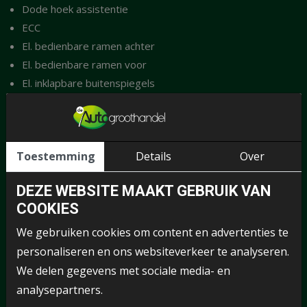
Dode hoek assistentie
ECC
El. bedienbare ramen achter
El. bedienbare ramen voor
El. inklapbare buitenspiegels
El. Ramen
El. verstelbare buitenspiegels
El. verstelbare passagiersstoel
Toestemming
Details
Over
Elektronische remkrachtverdeling
ESP
DEZE WEBSITE MAAKT GEBRUIK VAN
Handsfree bluetooth
COOKIES
Head-up Display
Hill hold
We gebruiken cookies om content en advertenties te
Hoofdsteunen achter
personaliseren en ons websiteverkeer te analyseren.
Keyless entry
We delen gegevens met sociale media- en
Keyless entry/start/stop
analysepartners.
kunstlederen/stof bekleding