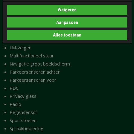
Laadkabel 220V
Weigeren
LED achterlichten
Aanpassen
Lederen stuurwiel
LED koplampen
Alles toestaan
Lichtsensor
LM-velgen
Multifunctioneel stuur
Navigatie groot beeldscherm
Parkeersensoren achter
Parkeersensoren voor
PDC
Privacy glass
Radio
Regensensor
Sportstoelen
Spraakbediening