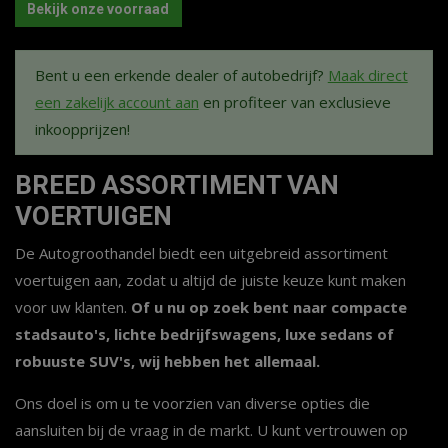
Bekijk onze voorraad
Bent u een erkende dealer of autobedrijf?
Maak direct
een zakelijk account aan
en profiteer van exclusieve
inkoopprijzen!
BREED ASSORTIMENT VAN
VOERTUIGEN
De Autogroothandel biedt een uitgebreid assortiment
voertuigen aan, zodat u altijd de juiste keuze kunt maken
voor uw klanten.
Of u nu op zoek bent naar compacte
stadsauto's, lichte bedrijfswagens, luxe sedans of
robuuste SUV's, wij hebben het allemaal.
Ons doel is om u te voorzien van diverse opties die
aansluiten bij de vraag in de markt. U kunt vertrouwen op