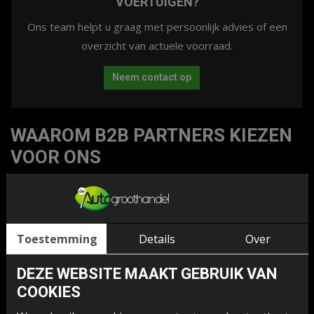
VOERTUIGEN?
Ons team helpt u graag met persoonlijk advies of een
overzicht van actuele voorraad.
Neem contact op
WAAROM B2B PARTNERS KIEZEN
VOOR ONS
De Autogroothandel is al jarenlang dé
B2B partner
. Onze
lange staat van dienst in de auto-industrie heeft
geresulteerd in sterke en betrouwbare partnerschappen.
Toestemming
Details
Over
Wij werken samen met gerenommeerde autofabrikanten en
leveranciers om ervoor te zorgen dat u toegang heeft tot
DEZE WEBSITE MAAKT GEBRUIK VAN
de nieuwste modellen en technologieën.
COOKIES
Onze partnerschappen stellen ons in staat om concurrerende