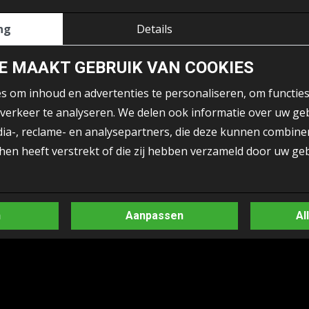
ng
Details
tzfahrzeuge fast aller Marken gehören zu
E MAAKT GEBRUIK VAN COOKIES
esteht hauptsächlich aus Ex-Leasing-/Ex-
 om inhoud en advertenties te personaliseren, om functies
n wir die Geschichte und die damit
verkeer te analyseren. We delen ook informatie over uw geb
iner großen Auswahl an Fahrzeugen
dia-, reclame- en analysepartners, die deze kunnen combin
für Sie etwas dabei, um Ihren Bestand auf
 hen heeft verstrekt of die zij hebben verzameld door uw ge
Sie das gesuchte Auto nicht gesehen? Dann
kommen Sie vorbei, um zu sehen, was wir für
n
Aanpassen
Al