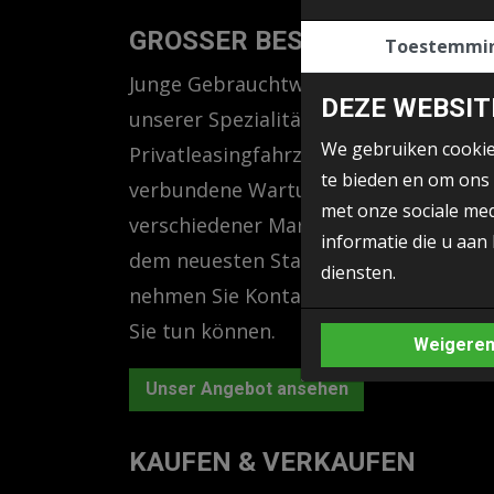
GROSSER BESTAND
Toestemmi
Junge Gebrauchtwagen und leichte Nu
DEZE WEBSIT
unserer Spezialität. Dieser Bestand b
We gebruiken cookies
Privatleasingfahrzeugen. Daher kenne
te bieden en om ons 
verbundene Wartung im Detail. Bei e
met onze sociale me
verschiedener Marken ist sicher auch 
informatie die u aan
dem neuesten Stand zu halten. Haben 
diensten.
nehmen Sie Kontakt mit uns auf oder 
Sie tun können.
Weigere
Unser Angebot ansehen
KAUFEN & VERKAUFEN