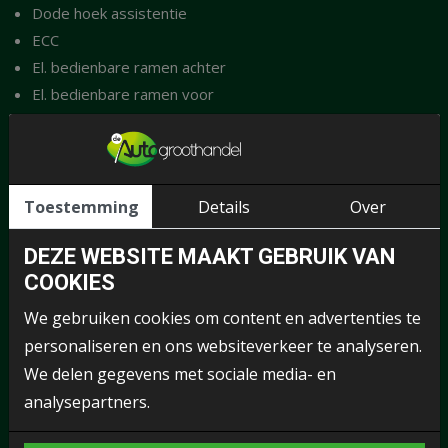
Dode hoek assistentie
ECC
El. bedienbare ramen achter
El. bedienbare ramen voor
El. Ramen
El. verstelbare buitenspiegels
El. verstelbare passagiersstoel
El. verwarmbare bestuurdersstoel
Toestemming
Details
Over
El. verwarmbare passagiersstoel
DEZE WEBSITE MAAKT GEBRUIK VAN
ESP
COOKIES
Grootlichtassistent
Handsfree bluetooth
We gebruiken cookies om content en advertenties te
Hoofdsteunen achter
personaliseren en ons websiteverkeer te analyseren.
Keyless entry
We delen gegevens met sociale media- en
Keyless entry/start/stop
analysepartners.
Knie airbag
Laadkabel 220V