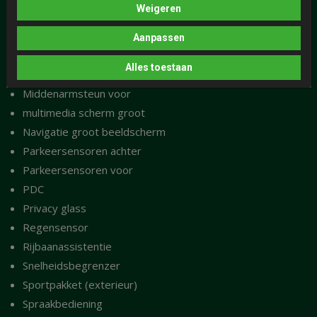
Weigeren
LED achterlichten
LED koplampen
Aanpassen
Lichtsensor
Alles toestaan
LM-velgen
Middenarmsteun voor
multimedia scherm groot
Navigatie groot beeldscherm
Parkeersensoren achter
Parkeersensoren voor
PDC
Privacy glass
Regensensor
Rijbaanassistentie
Snelheidsbegrenzer
Sportpakket (exterieur)
Spraakbediening