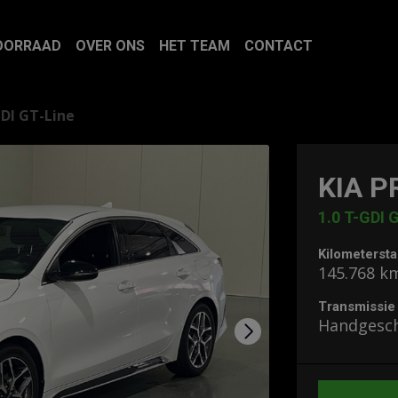
OORRAAD
OVER ONS
HET TEAM
CONTACT
GDI GT-Line
KIA P
1.0 T-GDI 
Kilometerst
145.768 k
Transmissie
Handgesc