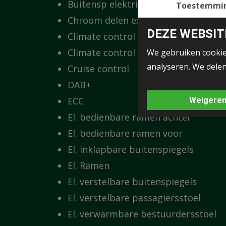
Buitensp elektrisch verwarmbaar
Toestemmi
Chroom delen exterieur
DEZE WEBSIT
Climate control
Climate control (analoog)
We gebruiken cookie
analyseren. We delen
Cruise control
DAB+
ECC
Weigere
El. bedienbare ramen achter
El. bedienbare ramen voor
El. inklapbare buitenspiegels
El. Ramen
El. verstelbare buitenspiegels
El. verstelbare passagiersstoel
El. verwarmbare bestuurdersstoel