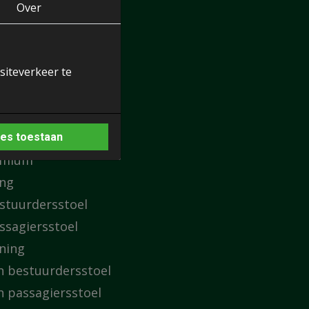
Over
)
siteverkeer te
les toestaan
remium
ing
estuurdersstoel
ssagiersstoel
ning
n bestuurdersstoel
n passagiersstoel