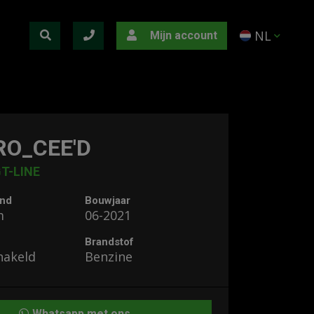
NL
Mijn account
RO_CEE'D
GT-LINE
and
Bouwjaar
m
06-2021
Brandstof
hakeld
Benzine
Whatsapp met ons