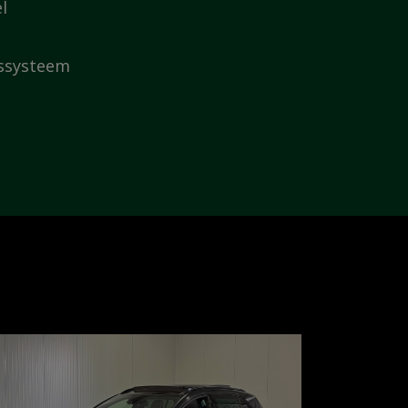
l
dssysteem