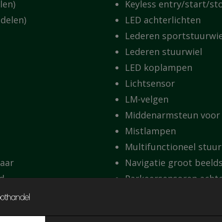
len)
Keyless entry/start/st
delen)
LED achterlichten
Lederen sportstuurwie
Lederen stuurwiel
LED koplampen
Lichtsensor
LM-velgen
Middenarmsteun voor
Mistlampen
Multifunctioneel stuur
baar
Navigatie groot beel
d
Parkeersensoren acht
PDC
Privacy glass