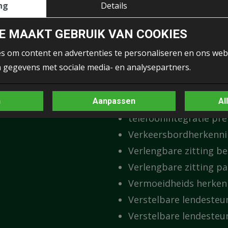
Radio
ng
Details
Regensensor
E MAAKT GEBRUIK VAN COOKIES
Rijbaanassistentie
Sportpakket (exterieur
s om content en advertenties te personaliseren en ons web
 gegevens met sociale media- en analysepartners.
Sportstoelen
Spraakbediening
stuur verstelbaar
n
Aanpassen
Al
telefoonintegratie p
Verkeersbordherkenn
Verlengbare zitting b
Verlengbare zitting pa
Vermoeidheids herken
Verstelbare lendesteu
Verstelbare lendesteu