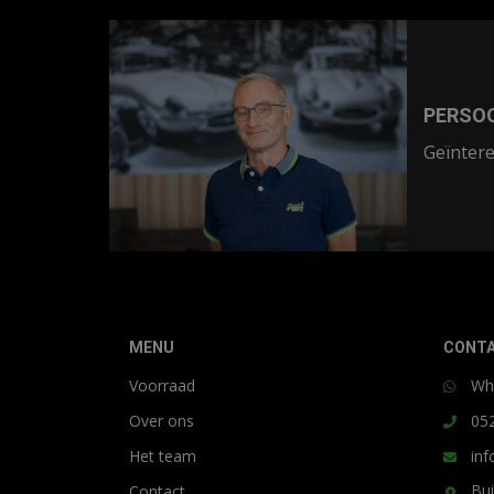
PERSOO
Geïntere
MENU
CONT
Voorraad
Wh
Over ons
05
Het team
inf
Bui
Contact