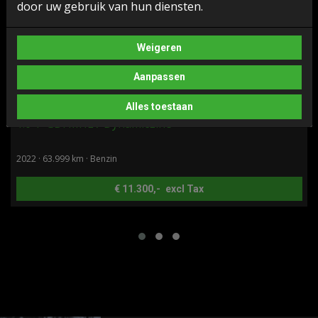
door uw gebruik van hun diensten.
Weigeren
Aanpassen
Alles toestaan
KIA STONIC
1.0 T-GDi MHEV DynamicLine
2022 · 63.999 km · Benzin
€ 11.300,-
excl Tax