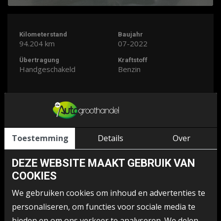
Kilometerstand
Baujahr
94.204 km
07-2022
Übertragung
Kraftstoff
Handgeschakeld
Benzin
ÜBER DIESES AUTO
Toestemming
Details
Over
BESONDERHEITEN
DEZE WEBSITE MAAKT GEBRUIK VAN
COOKIES
BAUJAHR
NUMMERNSCHILD
07-2022
R311BZ
We gebruiken cookies om inhoud en advertenties te
personaliseren, om functies voor sociale media te
FARBE
DESIGN
bieden en om ons verkeer te analyseren. We delen