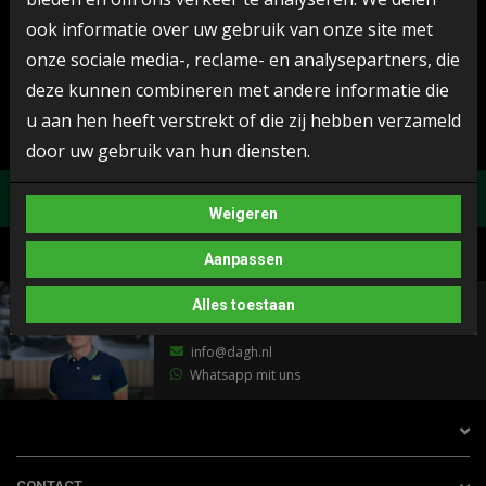
grau
SUV/Geländewagen
ook informatie over uw gebruik van onze site met
onze sociale media-, reclame- en analysepartners, die
LEISTUNG (KW)
HUBRAUM (CC)
deze kunnen combineren met andere informatie die
95 pk
999
u aan hen heeft verstrekt of die zij hebben verzameld
door uw gebruik van hun diensten.
Weigeren
Aanpassen
PERSÖNLICHE BERATUNG
Alles toestaan
0528 745 095
info@dagh.nl
Whatsapp mit uns
CONTACT